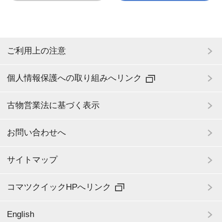
ます。
(4)商品には最低落札価格があり、それが開始価
格となります。オークション開始価格で入札な
ご利用上の注意
き場合は流札と致します。
(5)商品の価格は全て各会場ヤード渡し価格であ
個人情報保護への取り組みへリンク
り、消費税10%は含みません。
(6)港までの内陸運送費用、船積諸掛費用、洗車
古物営業法に基づく表示
費用、取り外し費用等についてはWEB上の“チ
ャージテーブル”をクリックして参照下さい。
お問い合わせへ
(7)ご入札後の入札取消しは出来ません。
(8)落札後のキャンセルはいかなる理由があって
サイトマップ
も認められません。
(9)商品は全て現状有姿での売買となります。
コマツクイックHPへリンク
(10)機械の状態により当社が出品を取り消さざ
るを得ないと判断した場合は、入札有無に関わ
English