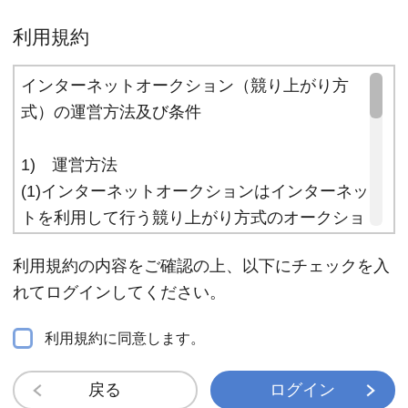
利用規約
インターネットオークション（競り上がり方
式）の運営方法及び条件
1) 運営方法
(1)インターネットオークションはインターネッ
トを利用して行う競り上がり方式のオークショ
ンです。
利用規約の内容をご確認の上、以下にチェックを入
(2)落札希望者が最後の一人になるまで競りは続
れてログインしてください。
き、一番高い価格を提示した方が落札と致しま
す。
利用規約に同意します。
(3)入札締め切り前3分以内に入札があった場
合、再度残り時間が3分になります。その後も
戻る
ログイン
入札があれば、その都度残り時間は3分になり