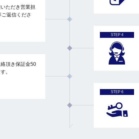
備いただき営業担
X等ご返信くださ
STEP 4
絡頂き保証金50
ます。
STEP 6