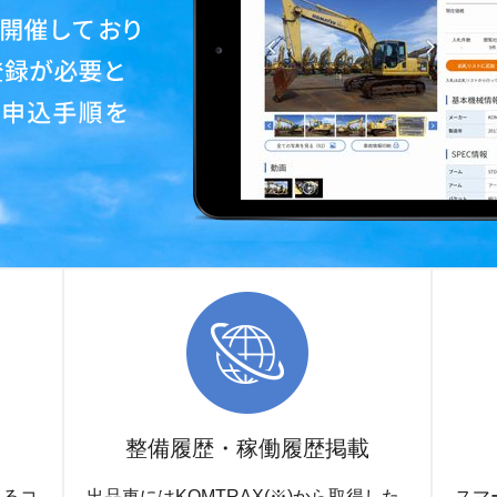
整備履歴・稼働履歴掲載
あるコ
出品車にはKOMTRAX(※)から取得した
スマ