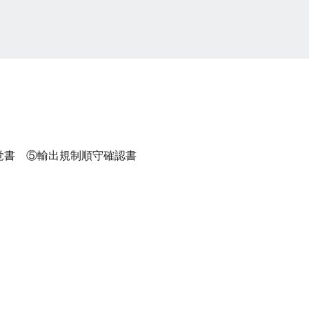
覚書 ⑤輸出規制順守確認書