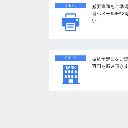
STEP 3
必要書類をご準
当へメール/FA
い。
STEP 5
振込予定日をご連
万円を振込頂き